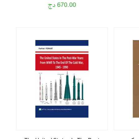
670.00 دج