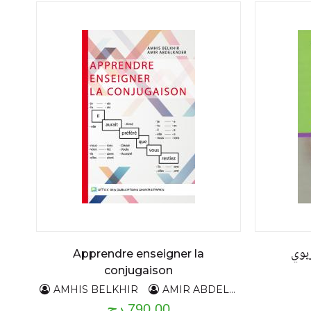
بوي
Apprendre enseigner la
conjugaison
AMHIS BELKHIR
AMIR ABDELKADER
790.00 دج