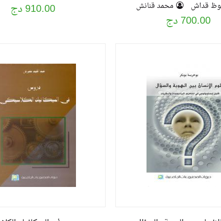
الجزائري
وظ قداش
محمد قنانش
910.00 دج
700.00 دج