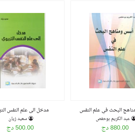
اهج البحث في علم النفس
مدخل الى علم النفس التر
عبد الكريم بوحفص
سعيد زيان
880.00 دج
500.00 دج