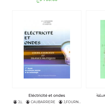
ختلفة
Eléctricité et ondes
J,L
CAUBARRERE
J,FOURNY
H,LADJO