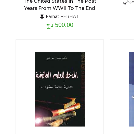
سيكي
The United States In The Post
Years;From WWII To The End
Of The cold War, 1945-1990
Farhat FERHAT
500.00 دج