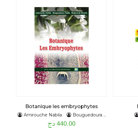
Botanique les embryophytes
Amirouche Nabila
Bouguedoura Nadia
HADJ
440.00 دج