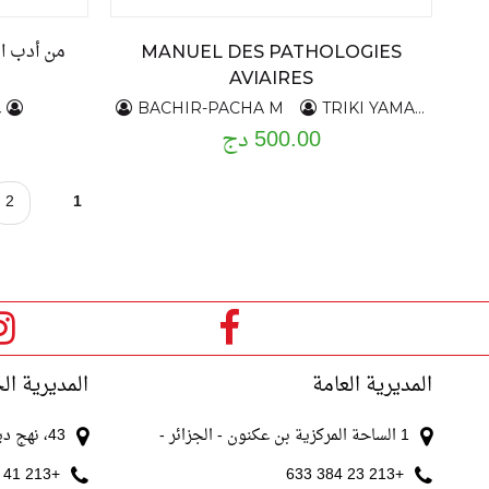
من أدب ال
MANUEL DES PATHOLOGIES
AVIAIRES
ع
BACHIR-PACHA M
TRIKI YAMANI RR
500.00 دج
ا
2
1
ل
ص
ف
ح
المديرية العامة
المديرية ال
ا
1 الساحة المركزية بن عكنون - الجزائر -
43، نهج ديدوش مراد الجزائر
ت
+213 41 511 521
+213 23 384 633