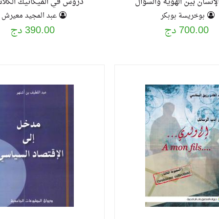
لإنسان بين الهوية والسؤال
دروس في الميكانيك الكلا
بوخريسة بوبكر
عبد المجيد معيرش
700.00 دج
390.00 دج