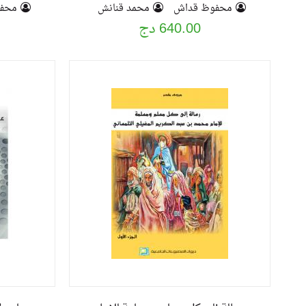
الوطني الجزائري
محفوظ قداش
محمد قنانش
محف
640.00 دج