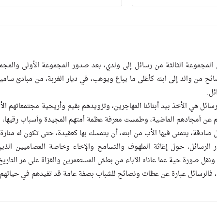
لمجموعة الثالثة من رسائل إلى ولدي، بعد صدور المجموعة الأولى والمجموعة 
ئح من والد إلى ابنه كأغلى ما يباع ويوهب، في ديار الغربة، من مبادئ سام
ئل.
رسائل هي الأخذ بيد أبنائنا المهاجرين، وتزويدهم بقيم وأريحية مجتمعاتهم ال
م عن أمجادهم الماضية، وطمست معرفة عظمة أمتهم المجيدة وأسباب رقيها، وأس
 صادقة، يتمنى فيها الأب من ابنه، أن يتمسك بها كعقيدة، حتى تكون له منار
ر الرسائل، حول إغاثة الملهوف والتسامح والإخاء وخاصة العصاميين الذي
 ونقل صورة حية عما عاناه الآباء من بطش المستعمرين والغزاة على مر التاريخ
، فالرسائل عبارة عن عظات ونصائح للشباب بصفة عامة قد تفيدهم في حياتهم ال