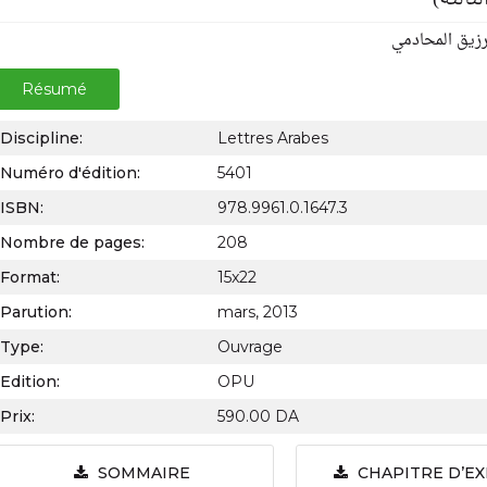
 رزيق المحادمي
Résumé
Discipline:
Lettres Arabes
Numéro d'édition:
5401
ISBN:
978.9961.0.1647.3
Nombre de pages:
208
Format:
15x22
Parution:
mars, 2013
Type:
Ouvrage
Edition:
OPU
Prix:
590.00 DA
SOMMAIRE
CHAPITRE D’E