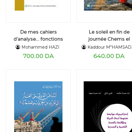
De mes cahiers
Le soleil en fin de
d’analyse… fonctions
journée Chems el
réelles d’une variable
achiya
Mohammed HAZI
Kaddour M"HAMSAD
réelle : limites,
700.00 DA
640.00 DA
continuité,
différentiabilité et..
Cours détaillé et
exercices résolus