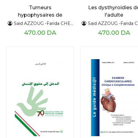
Tumeurs
Les dysthyroidies d
hypophysaires de
l'adulte
l'enfant et de
Said AZZOUG -Farida CHENTLI
Said AZZOUG -Farida CHE
l’adolescent
470.00 DA
470.00 DA