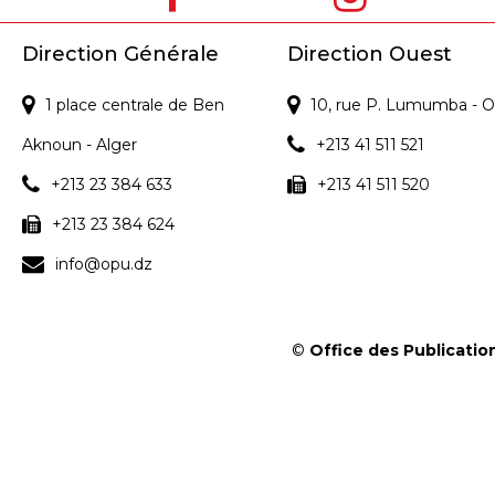
s
Direction Générale
Direction Ouest
1 place centrale de Ben
10, rue P. Lumumba - O
Aknoun - Alger
+213 41 511 521
+213 23 384 633
+213 41 511 520
+213 23 384 624
info@opu.dz
©
Office des Publication