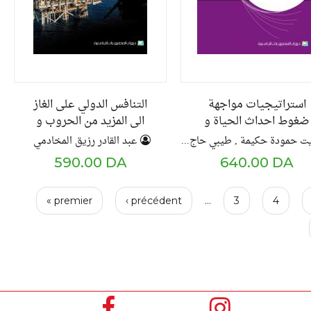
استراتيجيات مواجهة
التنافس الدولي على الغاز
ضغوط احداث الحياة و
الى المزيد من الحروب و
لاقتها بالصحة النفسية و
المفاجآت
ايت حمودة حكيمة , طيبي حاج , ديهية ايت حمودة
عبد القادر رزيق المخادمي
الجسدية
590.00 DA
640.00 DA
P
« premier
‹ précédent
…
3
4
a
g
e