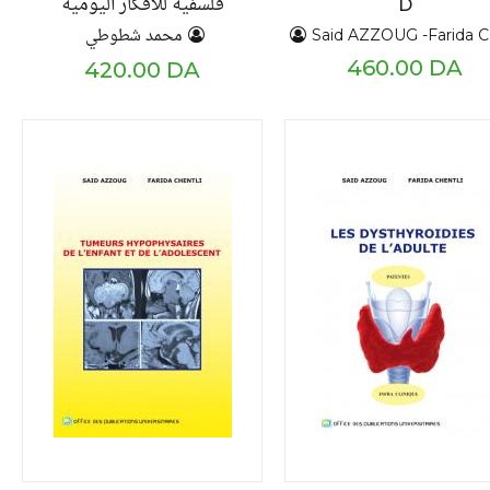
فلسفية للافكار اليومية
D
محمد شطوطي
Said AZZOUG -Farida CHE
460.00 DA
420.00 DA