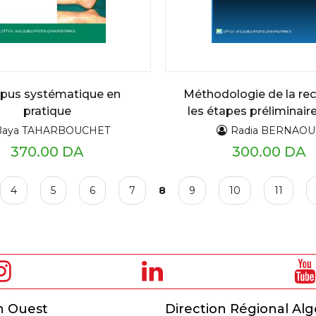
upus systématique en
Méthodologie de la re
pratique
les étapes préliminair
projet de recherc
Baya TAHARBOUCHET
Radia BERNAOU
370.00 DA
300.00 DA
4
5
6
7
8
9
10
11
n Ouest
Direction Régional Alg