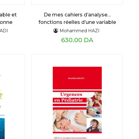
able et
De mes cahiers d’analyse…
bonne
fonctions réelles d’une variable
réelle : limites, continuité et..
JADI
Mohammed HAZI
Cours détaillé et exercices
630.00 DA
résolus