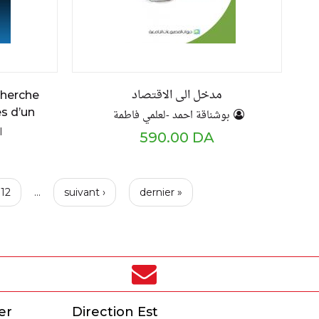
مدخل الى الاقتصاد
cherche
es d’un
بوشناقة احمد -لعلمي فاطمة
he
I
590.00 DA
12
…
suivant ›
dernier »
er
Direction Est