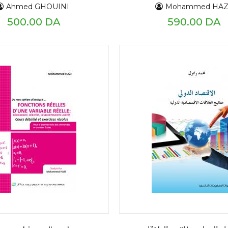
nerveux
primitives, intégra
Ahmed GHOUINI
Mohammed HAZ
impropres, cours détai
500.00 DA
590.00 DA
exercices résolu