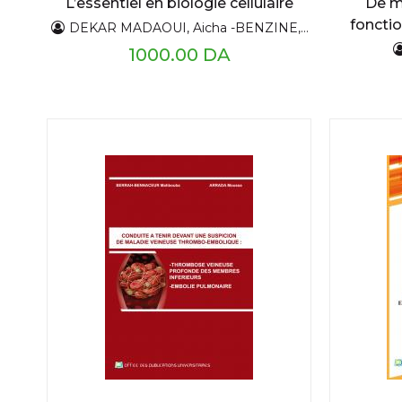
L’essentiel en biologie cellulaire
De m
fonctio
DEKAR MADAOUI, Aicha -BENZINE, CHALLAM Hacina
1000.00 DA
dével
détai