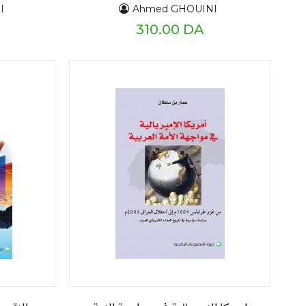
les
industrielles et culinaires sur la
I
Ahmed GHOUINI
llé et
valeur nutritionnelle des
310.00 DA
s
aliments