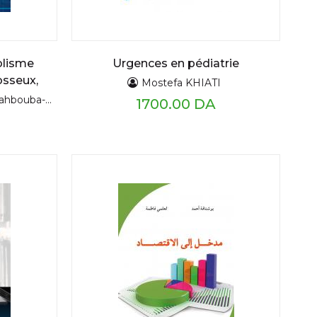
olisme
Urgences en pédiatrie
osseux,
Mostefa KHIATI
s
RADA Mouss
1700.00 DA