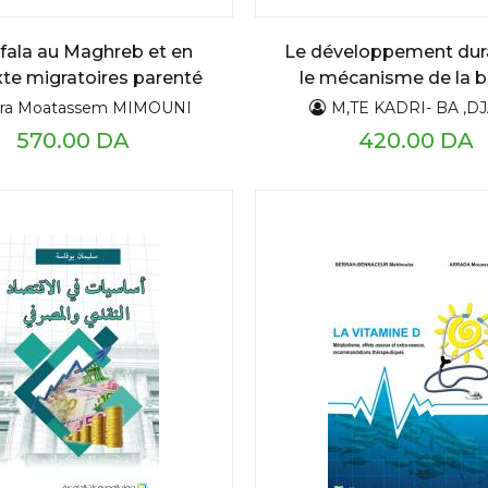
fala au Maghreb et en
Le développement dur
te migratoires parenté
le mécanisme de la 
rentalité et société
gouvernance
ra Moatassem MIMOUNI
M,TE KADRI- BA ,D
570.00 DA
420.00 DA