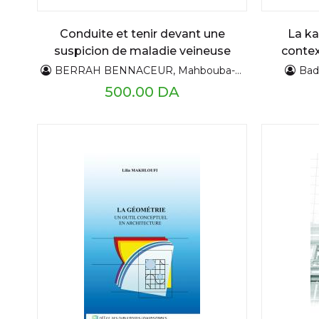
Conduite et tenir devant une
La ka
suspicion de maladie veineuse
contex
thrombo-embolique
pa
BERRAH BENNACEUR, Mahbouba-ARRADA Mouss
Bad
500.00 DA