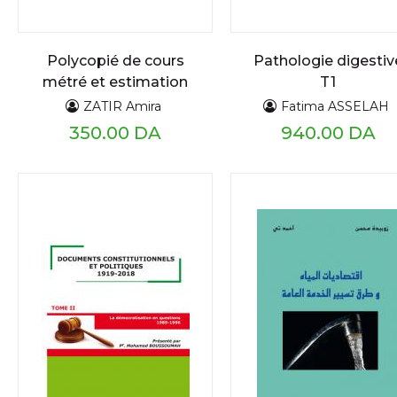
Polycopié de cours
Pathologie digestiv
métré et estimation
T1
des prix
ZATIR Amira
Fatima ASSELAH
350.00 DA
940.00 DA