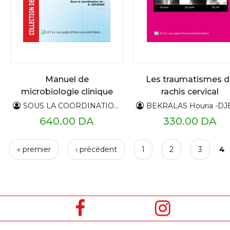
Manuel de
Les traumatismes d
microbiologie clinique
rachis cervical
SOUS LA COORDINATION DE : S,GOURARI
BEKRALAS Houria -DJENNAS Moh
640.00 DA
330.00 DA
P
« premier
‹ précédent
1
2
3
4
a
g
e