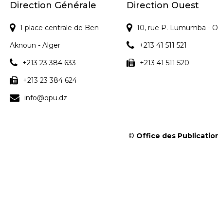
s
Direction Générale
Direction Ouest
1 place centrale de Ben
10, rue P. Lumumba - O
Aknoun - Alger
+213 41 511 521
+213 23 384 633
+213 41 511 520
+213 23 384 624
info@opu.dz
©
Office des Publication