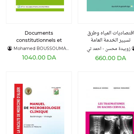
قتصاديات المياه وطرق
Documents
تسيير الخدمة العامة
constitutionnels et
politiques 1919 - 2018
زوبيدة محسن - احمد تي
Mohamed BOUSSOUMAH
TII
1040.00 DA
660.00 DA