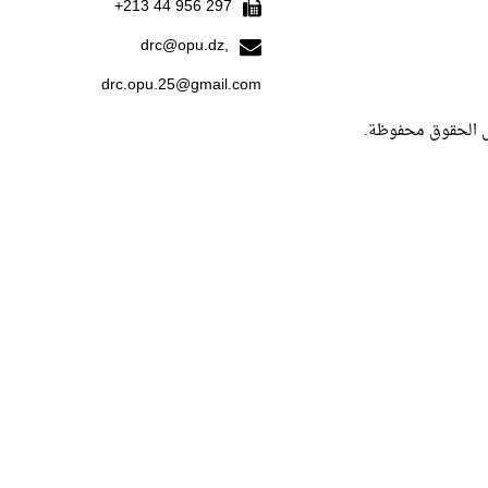
297 956 44 213+
drc@opu.dz,
drc.opu.25@gmail.com
ل الحقوق محفوظة.