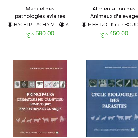
Manuel des
Alimentation des
pathologies aviaires
Animaux d'élevage
T2
BACHIR PACHA M
ABDUL HUSSAIN A,S
MEBIROUK née BOUDECHICHE L
TRIKI
450.00 دج
590.00 دج