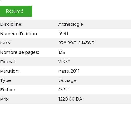
Résumé
Discipline:
Archéologie
Numéro d'édition:
4991
ISBN:
978.9961.0.1458.5
Nombre de pages:
136
Format:
21X30
Parution:
mars, 2011
Type:
Ouvrage
Edition:
OPU
Prix:
1220.00 DA