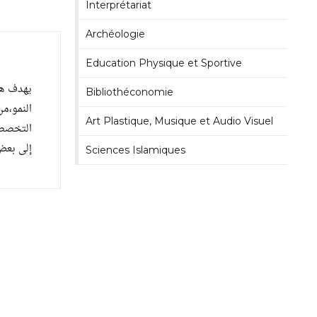
Interprétariat
Archéologie
Education Physique et Sportive
يهدف هذا
Bibliothéconomie
النمو،م
Art Plastique, Musique et Audio Visuel
التخصصا
إلى بع.
Sciences Islamiques