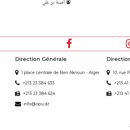
أمينة بن علي
Direction Générale
Directio
1 place centrale de Ben Aknoun - Alger
10, rue
+213 23 384 633
+213 41 
+213 23 384 624
+213 41
info@opu.dz