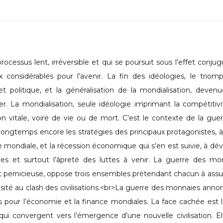
cessus lent, irréversible et qui se poursuit sous l’effet conju
 considérables pour l’avenir. La fin des idéologies, le trio
 politique, et la généralisation de la mondialisation, devenu
. La mondialisation, seule idéologie imprimant la compétitiv
n vitale, voire de vie ou de mort. C’est le contexte de la gue
longtemps encore les stratégies des principaux protagonistes, à
re mondiale, et la récession économique qui s’en est suivie, à dév
ires et surtout l’âpreté des luttes à venir. La guerre des mo
 pernicieuse, oppose trois ensembles prétendant chacun à ass
ensité au clash des civilisations.<br>La guerre des monnaies anno
ifs pour l’économie et la finance mondiales. La face cachée est l
 qui convergent vers l’émergence d’une nouvelle civilisation. El