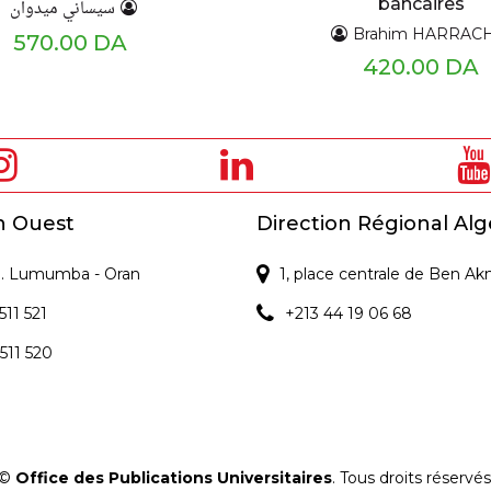
bancaires
سيساني ميدوان
Brahim HARRAC
570.00 DA
420.00 DA
n Ouest
Direction Régional Alg
 P. Lumumba - Oran
1, place centrale de Ben Ak
511 521
+213 44 19 06 68
 511 520
©
Office des Publications Universitaires
. Tous droits réservés