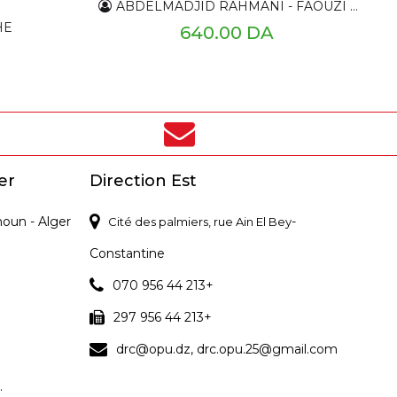
ABDELMADJID RAHMANI - FAOUZI GHIDOUCHE
HE
640.00 DA
er
Direction Est
noun - Alger
-
Cité des palmiers, rue Ain El Bey
Constantine
070 956 44 213+
297 956 44 213+
drc@opu.dz, drc.opu.25@gmail.com
.