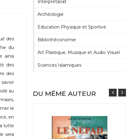
Interprétariat
Archéologie
Education Physique et Sportive
gué des
Bibliothéconomie
mphe du
Art Plastique, Musique et Audio Visuel
e ainsi
ité des
Sciences Islamiques
rre des
 savoir
oilé au
DU MÊME AUTEUR
nnaies,
umer le
nce, en
a lutte
le sera