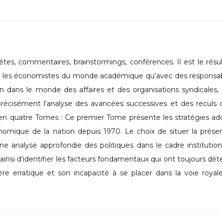
tes, commentaires, brainstormings, conférences. Il est le résu
vec les économistes du monde académique qu’avec des responsa
on dans le monde des affaires et des organisations syndicales,
t précisément l’analyse des avancées successives et des reculs 
é en quatre Tomes : Ce premier Tome présente les stratégies a
nomique de la nation depuis 1970. Le choix de situer la prése
e analyse approfondie des politiques dans le cadre institutio
insi d’identifier les facteurs fondamentaux qui ont toujours dé
re erratique et son incapacité à se placer dans la voie royal