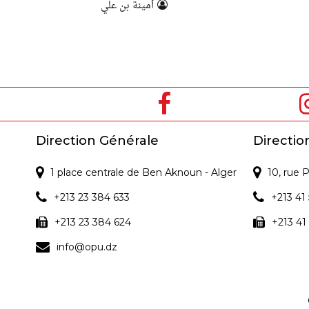
أمينة بن علي
Direction Générale
Directio
1 place centrale de Ben Aknoun - Alger
10, rue
+213 23 384 633
+213 41 
+213 23 384 624
+213 41
info@opu.dz