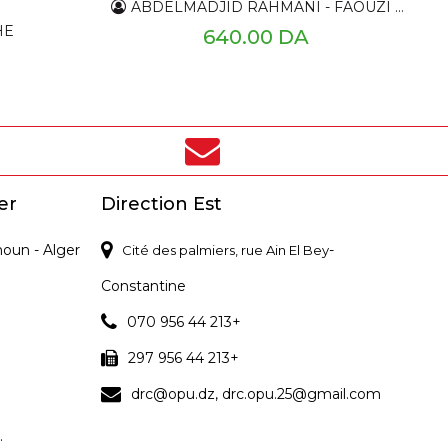
ABDELMADJID RAHMANI - FAOUZI GHIDOUCHE
HE
640.00 DA
er
Direction Est
noun - Alger
-
Cité des palmiers, rue Ain El Bey
Constantine
070 956 44 213+
297 956 44 213+
drc@opu.dz, drc.opu.25@gmail.com
.