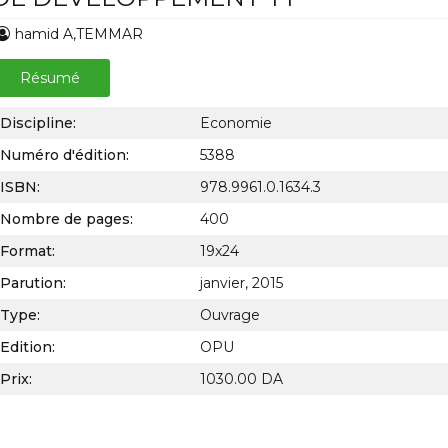
hamid A,TEMMAR
Résumé
Discipline:
Economie
Numéro d'édition:
5388
ISBN:
978.9961.0.1634.3
Nombre de pages:
400
Format:
19x24
Parution:
janvier, 2015
Type:
Ouvrage
Edition:
OPU
Prix:
1030.00 DA