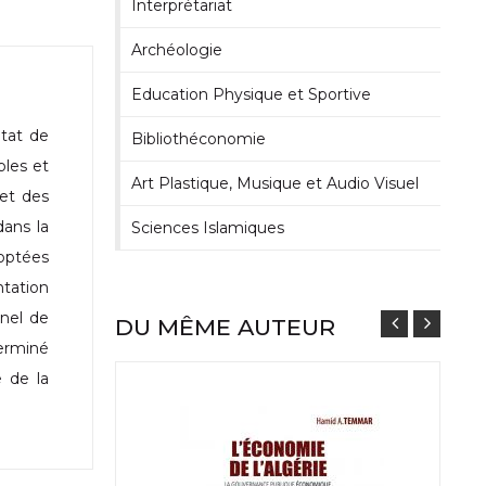
Interprétariat
Archéologie
Education Physique et Sportive
ltat de
Bibliothéconomie
bles et
Art Plastique, Musique et Audio Visuel
 et des
dans la
Sciences Islamiques
doptées
ntation
nnel de
DU MÊME AUTEUR
terminé
e de la