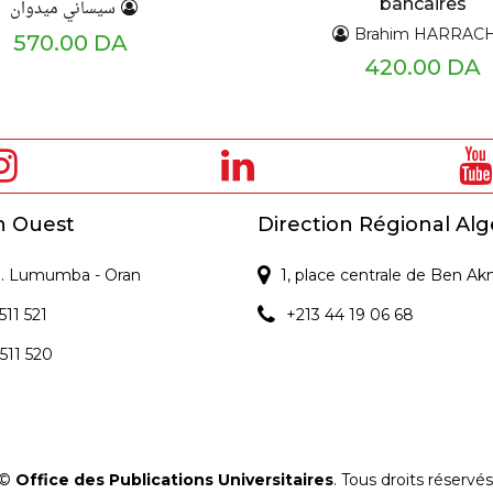
bancaires
سيساني ميدوان
Brahim HARRAC
570.00 DA
420.00 DA
n Ouest
Direction Régional Alg
 P. Lumumba - Oran
1, place centrale de Ben Ak
511 521
+213 44 19 06 68
 511 520
©
Office des Publications Universitaires
. Tous droits réservés