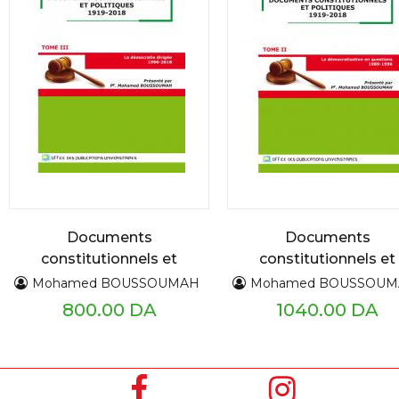
Documents
Documents
constitutionnels et
constitutionnels et
politiques 1919 - 2018
politiques 1919 - 201
Mohamed BOUSSOUMAH
Mohamed BOUSSOU
TIII
TII
800.00 DA
1040.00 DA