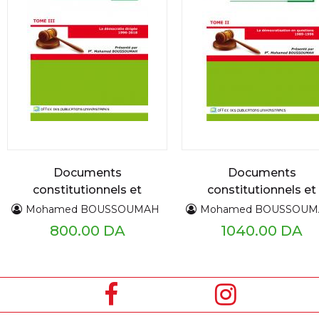
Documents
Documents
constitutionnels et
constitutionnels et
politiques 1919 - 2018
politiques 1919 - 201
Mohamed BOUSSOUMAH
Mohamed BOUSSOU
TIII
TII
800.00 DA
1040.00 DA