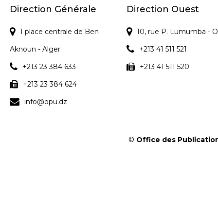
Direction Générale
Direction Ouest
1 place centrale de Ben
10, rue P. Lumumba - O
Aknoun - Alger
+213 41 511 521
+213 23 384 633
+213 41 511 520
+213 23 384 624
info@opu.dz
©
Office des Publication