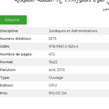
ر1996 ج3 السلطة التنفيذية
عير
Résumé
Discipline:
Juridiques et Administratives
Numéro d'édition:
5373
ISBN:
978.9961.0.1624.4
Nombre de pages:
472
Format:
15x22
Parution:
avril, 2013
Type:
Ouvrage
Edition:
OPU
Prix:
910.00 DA