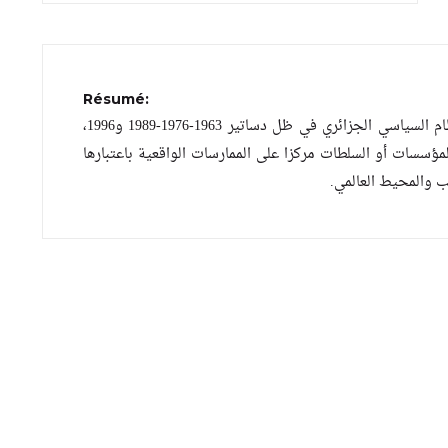
Résumé:
هذا الكتاب يتناول فيه مؤلفه بالدراسة والتحليل والمناقشة – نظريا وتطبيقيا – النظام السياسي الجزائري في ظل دساتير 1963-1976-1989 و1996،
مؤسسات أو السلطات مركزا على الممارسات الواقعية باعتبارها
ب والمحيط العالمي