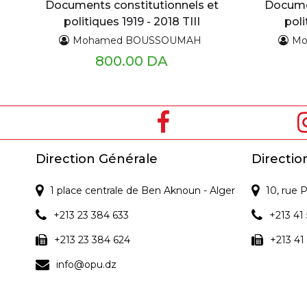
Documents constitutionnels et
Documen
politiques 1919 - 2018 TIII
poli
Mohamed BOUSSOUMAH
Mo
800.00 DA
Direction Générale
Directio
1 place centrale de Ben Aknoun - Alger
10, rue
+213 23 384 633
+213 41 
+213 23 384 624
+213 41
info@opu.dz