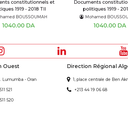
ts constitutionnels et
Documents constitutio
tiques 1919 - 2018 TII
politiques 1919 - 20
hamed BOUSSOUMAH
Mohamed BOUSSO
1040.00 DA
1040.00 DA
n Ouest
Direction Régional Alg
 P. Lumumba - Oran
1, place centrale de Ben Ak
511 521
+213 44 19 06 68
 511 520