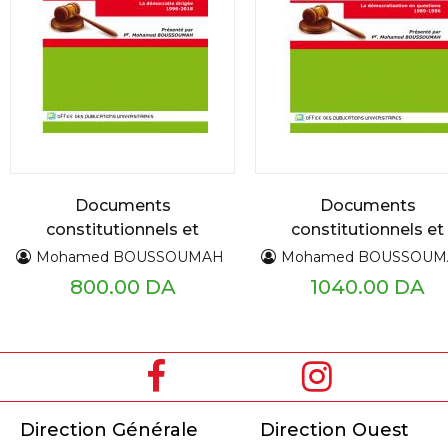
Documents
Documents
constitutionnels et
constitutionnels et
politiques 1919 - 2018
politiques 1919 - 201
Mohamed BOUSSOUMAH
Mohamed BOUSSOU
TIII
TII
800.00 DA
1040.00 DA
Direction Générale
Direction Ouest