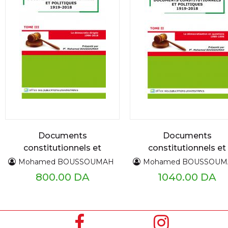
Documents
Documents
constitutionnels et
constitutionnels et
politiques 1919 - 2018
politiques 1919 - 201
Mohamed BOUSSOUMAH
Mohamed BOUSSOU
TIII
TII
800.00 DA
1040.00 DA