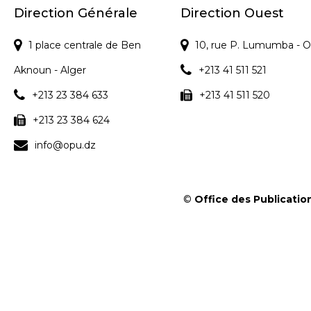
Direction Générale
Direction Ouest
1 place centrale de Ben
10, rue P. Lumumba - O
Aknoun - Alger
+213 41 511 521
+213 23 384 633
+213 41 511 520
+213 23 384 624
info@opu.dz
©
Office des Publication