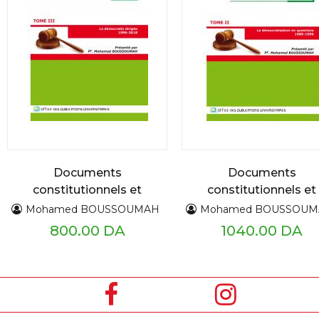
Documents
Documents
constitutionnels et
constitutionnels et
politiques 1919 - 2018
politiques 1919 - 201
Mohamed BOUSSOUMAH
Mohamed BOUSSOU
TIII
TII
800.00 DA
1040.00 DA