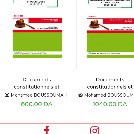
Documents
Documents
constitutionnels et
constitutionnels et
politiques 1919 - 2018
politiques 1919 - 201
Mohamed BOUSSOUMAH
Mohamed BOUSSOU
TIII
TII
800.00 DA
1040.00 DA