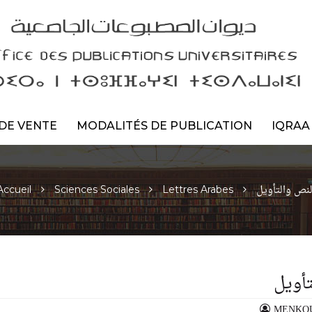
DE VENTE
MODALITÉS DE PUBLICATION
IQRAA
لنص والتأويل
Accueil
Sciences Sociales
Lettres Arabes
تأويل
MENKOUR