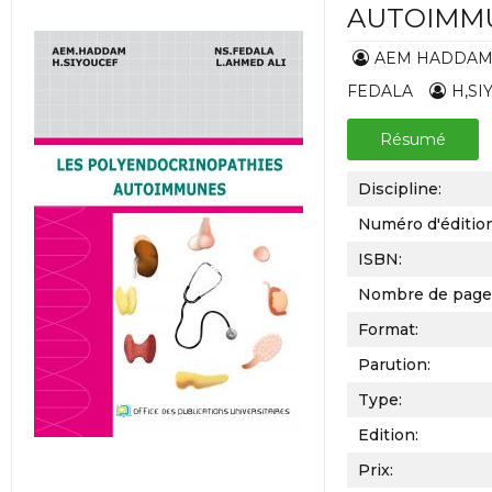
AUTOIMM
AEM HADDA
FEDALA
H,SI
Résumé
Discipline:
Numéro d'éditio
ISBN:
Nombre de page
Format:
Parution:
Type:
Edition:
Prix: