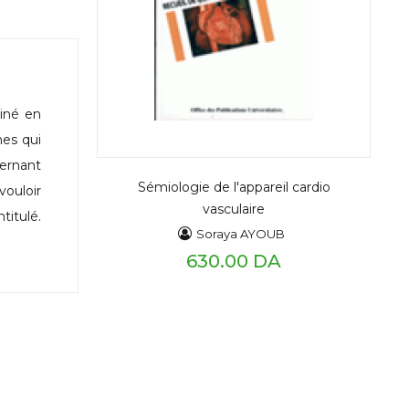
tiné en
nes qui
cernant
Sémiologie de l'appareil cardio
vouloir
vasculaire
titulé.
Soraya AYOUB
630.00 DA