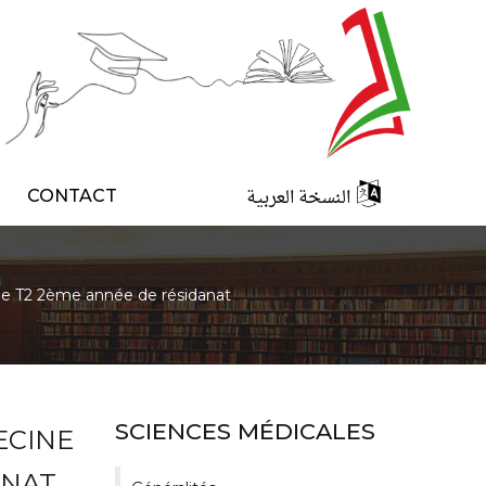
النسخة العربية
CONTACT
ne T2 2ème année de résidanat
SCIENCES MÉDICALES
ECINE
ANAT