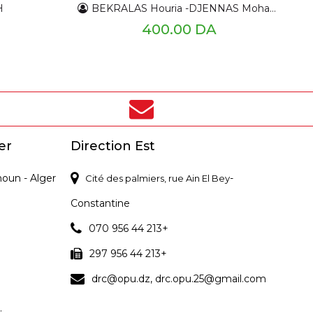
H
BEKRALAS Houria -DJENNAS Mohamed
400.00 DA
er
Direction Est
noun - Alger
-
Cité des palmiers, rue Ain El Bey
Constantine
070 956 44 213+
297 956 44 213+
drc@opu.dz, drc.opu.25@gmail.com
.