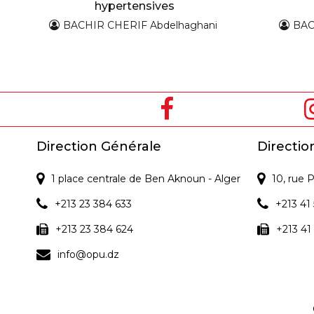
hypertensives
BACHIR CHERIF Abdelhaghani
BAC
Direction Générale
Directio
1 place centrale de Ben Aknoun - Alger
10, rue
+213 23 384 633
+213 41 
+213 23 384 624
+213 41
info@opu.dz