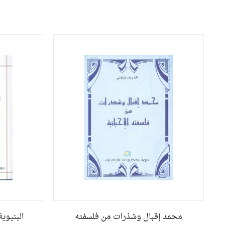
محمد إقبال وشذرات من فلسفته
البنيوي