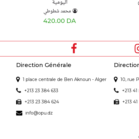
اليومية
محمد شطوطي
420.00 DA
Direction Générale
Directio
1 place centrale de Ben Aknoun - Alger
10, rue
+213 23 384 633
+213 41 
+213 23 384 624
+213 41
info@opu.dz