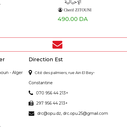
الإحيائية
L
Cherif ZITOUNI
490.00 DA
er
Direction Est
noun - Alger
-
Cité des palmiers, rue Ain El Bey
Constantine
070 956 44 213+
297 956 44 213+
drc@opu.dz, drc.opu.25@gmail.com
.