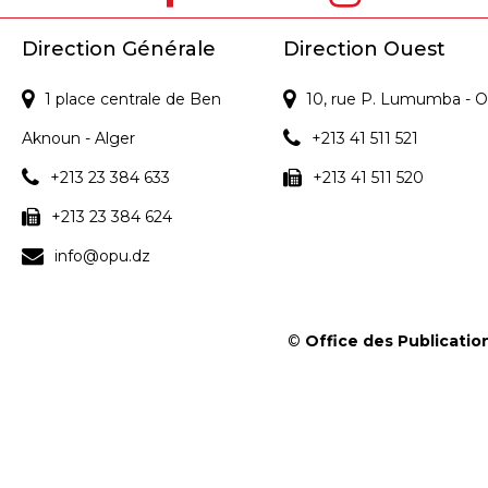
Direction Générale
Direction Ouest
1 place centrale de Ben
10, rue P. Lumumba - O
Aknoun - Alger
+213 41 511 521
+213 23 384 633
+213 41 511 520
+213 23 384 624
info@opu.dz
©
Office des Publication