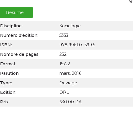
Résumé
Discipline:
Sociologie
Numéro d'édition:
5353
ISBN:
978.9961.0.1599.5
Nombre de pages:
232
Format:
15x22
Parution:
mars, 2016
Type:
Ouvrage
Edition:
OPU
Prix:
630.00 DA