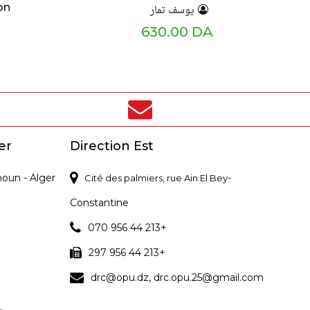
on
يوسف تمار
630.00 DA
er
Direction Est
noun - Alger
-
Cité des palmiers, rue Ain El Bey
Constantine
070 956 44 213+
297 956 44 213+
drc@opu.dz, drc.opu.25@gmail.com
.