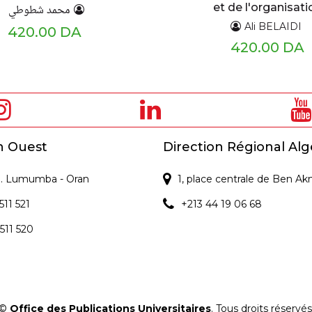
et de l'organisati
محمد شطوطي
Ali BELAIDI
420.00 DA
420.00 DA
n Ouest
Direction Régional Alg
 P. Lumumba - Oran
1, place centrale de Ben Ak
511 521
+213 44 19 06 68
 511 520
©
Office des Publications Universitaires
. Tous droits réservés