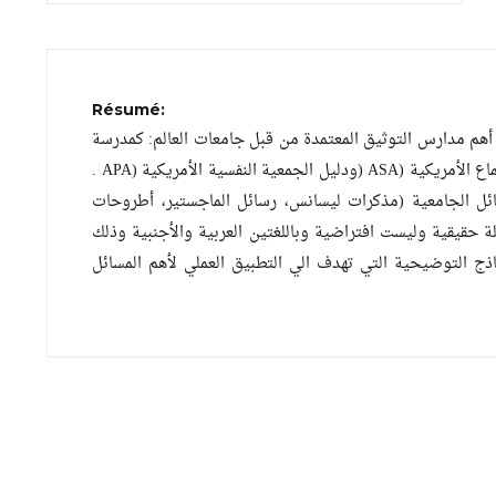
Résumé:
أهم مدارس التوثيق المعتمدة من قبل جامعات العالم: كمدرسة
كامبل (School Campbel (ومدرسة شيكاغو (School Chicago (ودليل جمعية علم الإجتماع الأمريكية (ASA (ودليل الجمعية النفسية الأمريكية (APA .
(ائل الجامعية (مذكرات ليسانس، رسائل الماجستير، أطروحات
حقيقية وليست افتراضية وباللغتين العربية والأجنبية وذلك
ذج التوضيحية التي تهدف الي التطبيق العملي لأهم المسائل