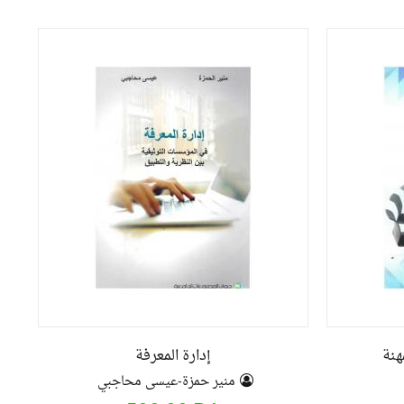
هنة
إدارة المعرفة
منير حمزة-عيسى محاجبي