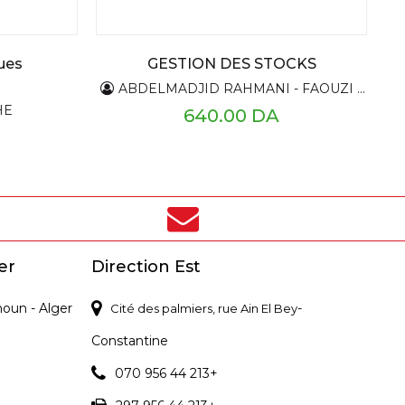
ues
GESTION DES STOCKS
ABDELMADJID RAHMANI - FAOUZI GHIDOUCHE
HE
640.00 DA
er
Direction Est
noun - Alger
-
Cité des palmiers, rue Ain El Bey
Constantine
070 956 44 213+