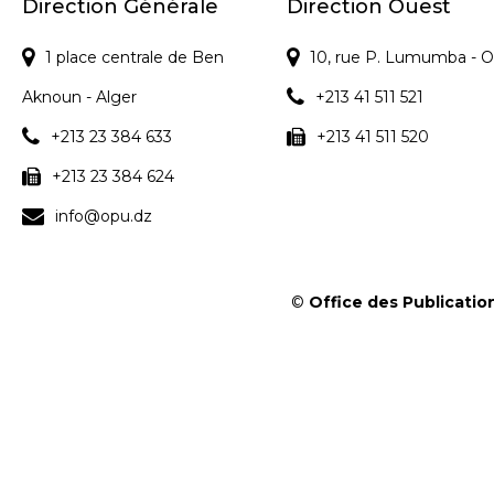
Direction Générale
Direction Ouest
1 place centrale de Ben
10, rue P. Lumumba - O
Aknoun - Alger
+213 41 511 521
+213 23 384 633
+213 41 511 520
+213 23 384 624
info@opu.dz
©
Office des Publication