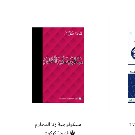
سيكولوجية زنا المحارم
tr
فتيحة كركوش