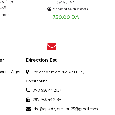
وحي وعبر
في الحيا
الشخ
Mohamed Salah Essedik
HERISSI
730.00 DA
er
Direction Est
noun - Alger
-
Cité des palmiers, rue Ain El Bey
Constantine
070 956 44 213+
297 956 44 213+
drc@opu.dz, drc.opu.25@gmail.com