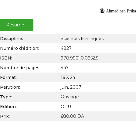
Ahmed ben Fri
Résumé
Discipline:
Sciences Islamiques
Numéro d'édition:
4827
ISBN:
978.9961.0.0952.9
Nombre de pages:
447
Format:
16 X 24
Parution:
juin, 2007
Type:
Ouvrage
Edition:
OPU
Prix:
680.00 DA