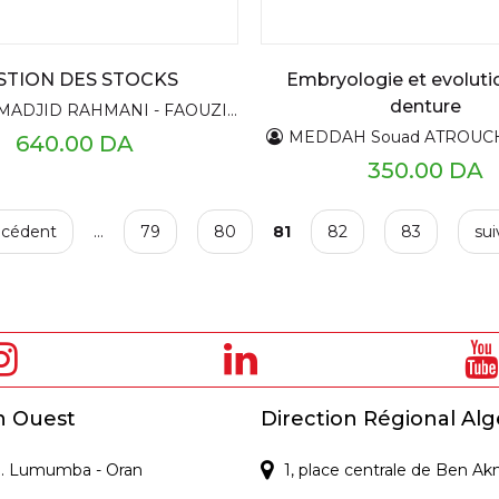
STION DES STOCKS
Embryologie et evolutio
denture
JID RAHMANI - FAOUZI GHIDOUCHE
MEDDAH Souad ATROUCHE Omar DA
640.00 DA
350.00 DA
écédent
…
79
80
81
82
83
sui
n Ouest
Direction Régional Alg
 P. Lumumba - Oran
1, place centrale de Ben Ak