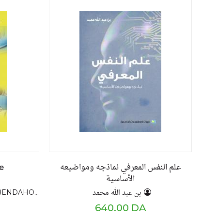
علم النفس المعرفي نماذجه ومواضيعه
e
الأساسية
بن عبد الله محمد
med-ABDELOUAHID Djamel Eddine
640.00 DA