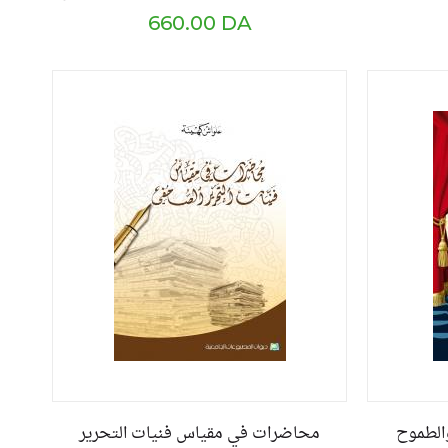
660.00 DA
والطموح
محاضرات في مقياس فنيات التحرير