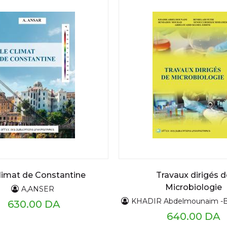
limat de Constantine
Travaux dirigés d
Microbiologie
A,ANSER
KHADIR Abdelmounaim -BENDAHOU Mourad -BENBELAID Fethi -SENOUCI BEREKSI Moha
630.00 DA
640.00 DA