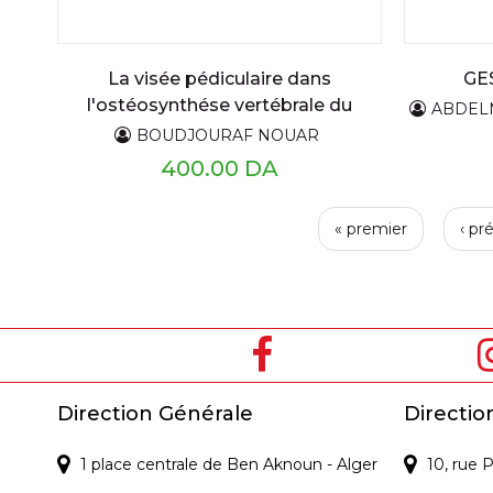
La visée pédiculaire dans
GE
l'ostéosynthése vertébrale du
ABDELMAD
rachis thoraco-lombaire
BOUDJOURAF NOUAR
400.00 DA
P
« premier
‹ pr
a
g
e
s
Direction Générale
Directio
1 place centrale de Ben Aknoun - Alger
10, rue