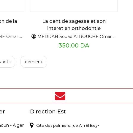
n de la
La dent de sagesse et son
interet en orthodontie
HMAS Ratiba
MEDDAH Souad ATROUCHE Omar DAHMAS Ratiba
350.00 DA
vant ›
dernier »
er
Direction Est
noun - Alger
-
Cité des palmiers, rue Ain El Bey