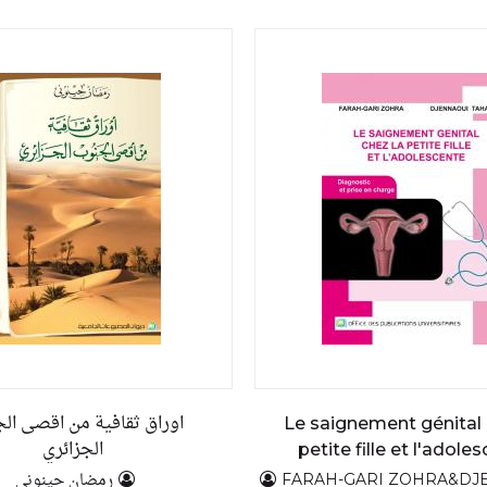
اوراق ثقافية من اقصى ال
Le saignement génital 
الجزائري
petite fille et l'adole
رمضان حينوني
FARAH-GARI ZOHRA&DJENNA