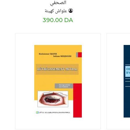
الصحفي
علواش كهينة
390.00 DA