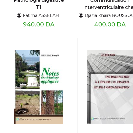
Pathologie digestive
Communication
T1
interventriculaire ch
le trisomique 21
Fatima ASSELAH
Djazia Khaira BOUSSOUF-Slimane LAOU
940.00 DA
400.00 DA