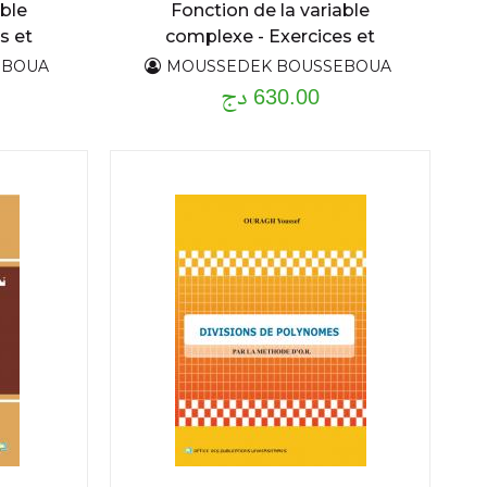
able
Fonction de la variable
s et
complexe - Exercices et
 rappel
problèmes résolus avec rappel
EBOUA
MOUSSEDEK BOUSSEBOUA
630.00 دج
de cours - T1