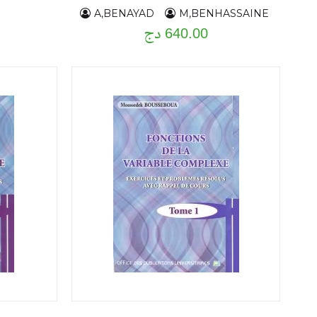
A,BENAYAD
M,BENHASSAINE
640.00 دج