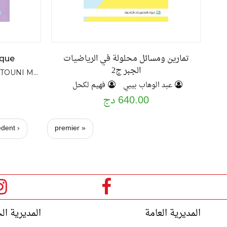
تمارين ومسائل محلولة في الرياضيات
ique
الجبر ج2
TOUNI Mohamed
عبد الوهاب بيبي
فهيم لكحل
640.00 دج
ا
‹ précédent
« premier
ل
ص
ف
ح
المديرية العامة
المديرية ال