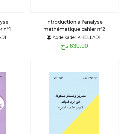
lyse
Introduction a l'analyse
r n°1
mathématique cahier n°2
ADI
Abdelkader KHELLADI
630.00 دج