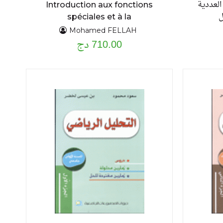
العددية
Introduction aux fonctions
ل
spéciales et à la
transformation de laplace
Mohamed FELLAH
710.00 دج