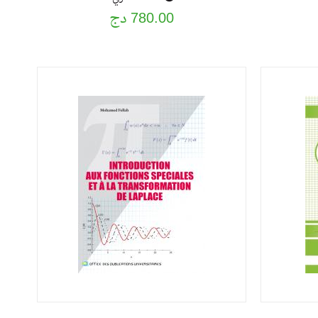
780.00 دج