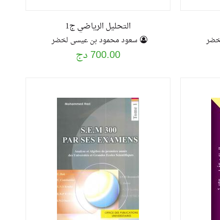
التحليل الرياضي ج1
خضر
سعود محمود بن عيسى لخضر
700.00 دج